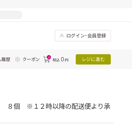
ログイン･会員登録
0
0
レジに進む
入履歴
クーポン
税込
円
） ８個 ※１２時以降の配送便より承