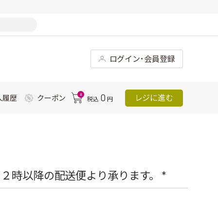
ログイン･会員登録
0
0
レジに進む
入履歴
クーポン
税込
円
２時以降の配送便より承ります。 *