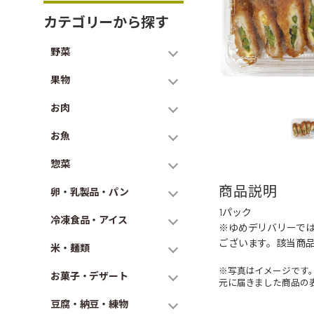
カテゴリーから探す
野菜
果物
お肉
お魚
惣菜
商品説明
卵・乳製品・パン
1パック
冷凍食品・アイス
※ゆめデリバリーで
ございます。該当商
米・麺類
※写真はイメージです
お菓子・デザート
元に届きました商品の
豆腐・納豆・練物