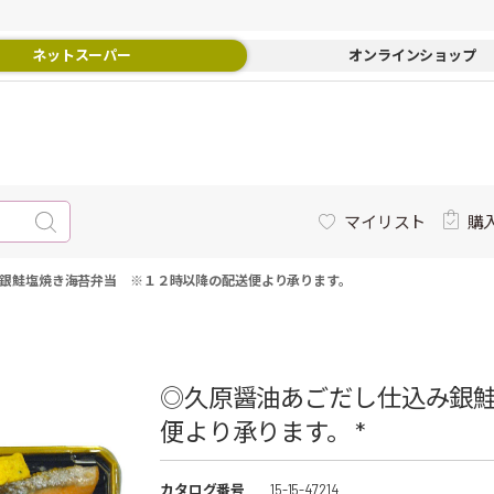
ネットスーパー
オンラインショップ
マイリスト
購
銀鮭塩焼き海苔弁当 ※１２時以降の配送便より承ります。
◎久原醤油あごだし仕込み銀
便より承ります。 *
カタログ番号
15-15-47214