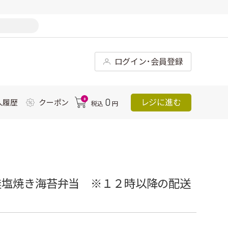
ログイン･会員登録
0
0
レジに進む
入履歴
クーポン
税込
円
鮭塩焼き海苔弁当 ※１２時以降の配送