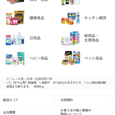
>
>
ホーム
お魚
刺身・生食用魚介類
>
◎【グラム売】刺身用 一本釣り かつおたたきスライス ※１２時以降の配
送便より承ります。 約105ｇ
配送エリア
利用規約
お客さまの個人情報の
会社概要
取扱いについて