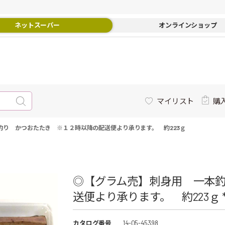
ネットスーパー
オンラインショップ
マイリスト
購
釣り かつおたたき ※１２時以降の配送便より承ります。 約223ｇ
◎【グラム売】刺身用 一本
送便より承ります。 約223ｇ 
カタログ番号
14-05-45398