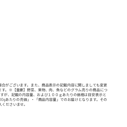
場合がございます。また、商品表示の記載内容に関しましても変更
ます。※【重要】野菜、果物、肉、魚などのグラム売りの商品につ
ますが、記載の内容量、および１００ｇあたりの価格は目安表示と
00gあたりの売価」・「商品内容量」でのお届けとなります。その
入くださいませ。