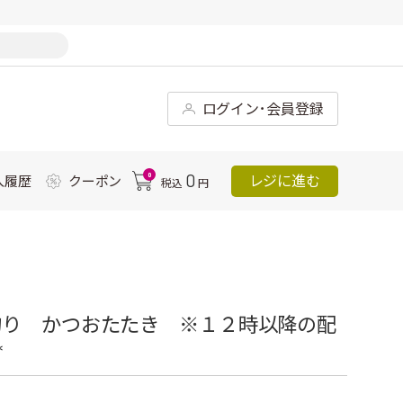
ログイン･会員登録
0
0
レジに進む
入履歴
クーポン
税込
円
釣り かつおたたき ※１２時以降の配
*