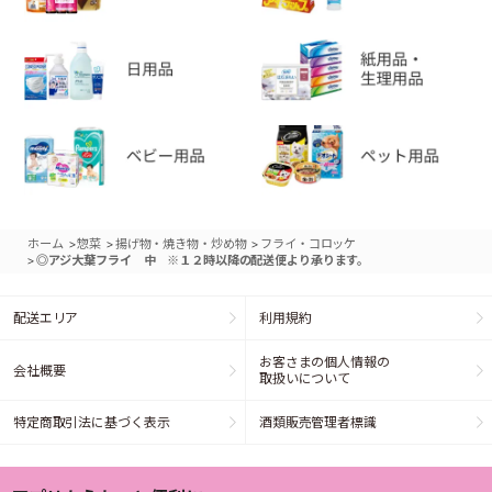
>
>
>
ホーム
惣菜
揚げ物・焼き物・炒め物
フライ・コロッケ
>
◎アジ大葉フライ 中 ※１２時以降の配送便より承ります。
配送エリア
利用規約
お客さまの個人情報の
会社概要
取扱いについて
特定商取引法に基づく表示
酒類販売管理者標識