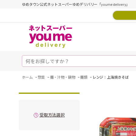
ゆめタウン公式ネットスーパーゆめデリバリー「youme delivery」
-
-
-
-
ホーム
惣菜
麺・汁物・鍋物
麺類
レンジ：上海焼きそば
受取方法選択