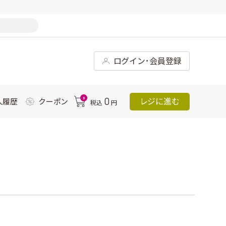
ログイン･会員登録
0
0
レジに進む
入履歴
クーポン
税込
円