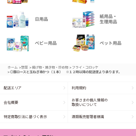
>
>
>
ホーム
惣菜
揚げ物・焼き物・炒め物
フライ・コロッケ
>
◎豚ロースと玉ねぎ串かつ（１本） ※１２時以降の配送便より承ります。
配送エリア
利用規約
お客さまの個人情報の
会社概要
取扱いについて
特定商取引法に基づく表示
酒類販売管理者標識