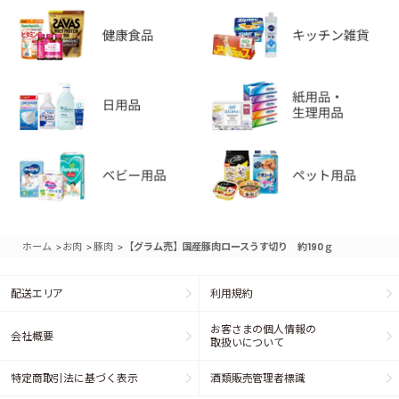
>
>
>
ホーム
お肉
豚肉
【グラム売】国産豚肉ロースうす切り 約190ｇ
配送エリア
利用規約
お客さまの個人情報の
会社概要
取扱いについて
特定商取引法に基づく表示
酒類販売管理者標識