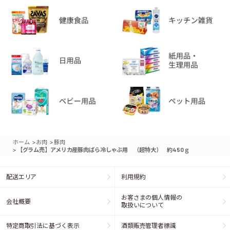
>
>
ホーム
お肉
豚肉
>
【グラム売】アメリカ産豚肉ばら冷しゃぶ用 （超特大） 約450ｇ
配送エリア
利用規約
お客さまの個人情報の
会社概要
取扱いについて
特定商取引法に基づく表示
酒類販売管理者標識