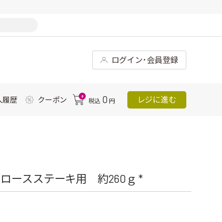
ログイン･会員登録
0
0
レジに進む
入履歴
クーポン
税込
円
ースステーキ用 約260ｇ *