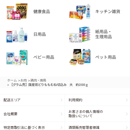
>
>
ホーム
お肉
鶏肉・焼鳥
>
【グラム売】国産若どりももむね切込み 大 約200ｇ
配送エリア
利用規約
お客さまの個人情報の
会社概要
取扱いについて
特定商取引法に基づく表示
酒類販売管理者標識