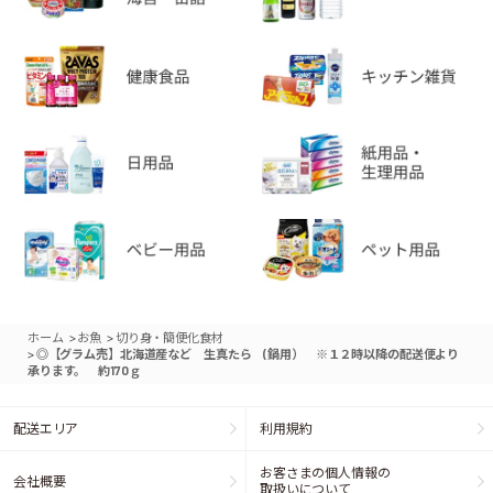
>
>
ホーム
お魚
切り身・簡便化食材
>
◎【グラム売】北海道産など 生真たら (鍋用） ※１２時以降の配送便より
承ります。 約170ｇ
配送エリア
利用規約
お客さまの個人情報の
会社概要
取扱いについて