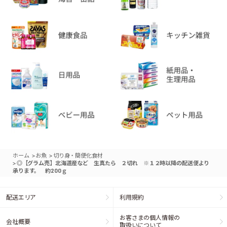
>
>
ホーム
お魚
切り身・簡便化食材
>
◎【グラム売】北海道産など 生真たら ２切れ ※１２時以降の配送便より
承ります。 約200ｇ
配送エリア
利用規約
お客さまの個人情報の
会社概要
取扱いについて