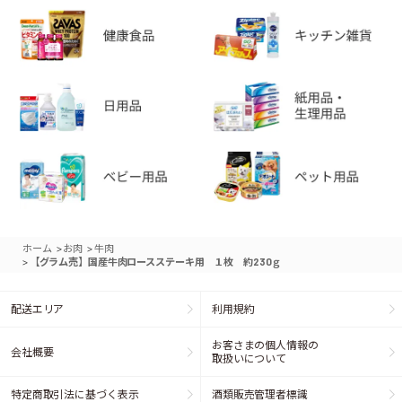
>
>
ホーム
お肉
牛肉
>
【グラム売】国産牛肉ロースステーキ用 １枚 約230ｇ
配送エリア
利用規約
お客さまの個人情報の
会社概要
取扱いについて
特定商取引法に基づく表示
酒類販売管理者標識