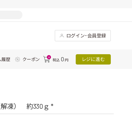
ログイン･会員登録
0
0
レジに進む
入履歴
クーポン
税込
円
凍） 約330ｇ *