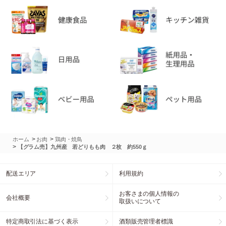
>
>
ホーム
お肉
鶏肉・焼鳥
>
【グラム売】九州産 若どりもも肉 ２枚 約550ｇ
配送エリア
利用規約
お客さまの個人情報の
会社概要
取扱いについて
特定商取引法に基づく表示
酒類販売管理者標識