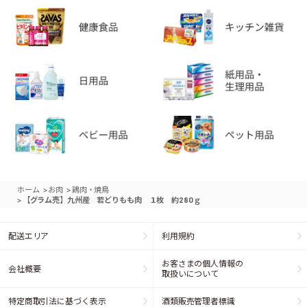
>
>
ホーム
お肉
鶏肉・焼鳥
>
【グラム売】九州産 若どりもも肉 １枚 約280ｇ
配送エリア
利用規約
お客さまの個人情報の
会社概要
取扱いについて
特定商取引法に基づく表示
酒類販売管理者標識