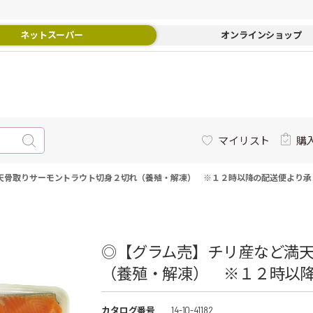
ネットスーパー
オンラインショップ
マイリスト
購
天骨取りサーモントラウト切身２切れ（養殖・解凍） ※１２時以降の配送便より承り
◎【グラム売】チリ産など満
（養殖・解凍） ※１２時以降の
カタログ番号
14-10-41182