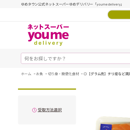
ゆめタウン公式ネットスーパーゆめデリバリー「youme delivery」
-
-
-
ホーム
お魚
切り身・簡便化食材
◎【グラム売】チリ産など満
受取方法選択