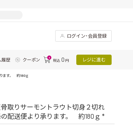
ログイン･会員登録
0
0
レジに進む
入履歴
クーポン
税込
円
ます。 約180ｇ
天骨取りサーモントラウト切身２切れ
配送便より承ります。 約180ｇ *