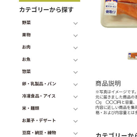
カテゴリーから探す
野菜
果物
お肉
お魚
惣菜
商品説明
卵・乳製品・パン
※写真はイメージです
冷凍食品・アイス
元に届きました商品の
〇g 〇〇〇円と容量
内容に近しい商品を集
米・麺類
格・および内容量とは
お菓子・デザート
豆腐・納豆・練物
カテゴリーか