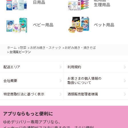
>
>
>
ホーム
惣菜
お好み焼き・スナック
お好み焼き・焼きそば
>
台湾風ビーフン
配送エリア
利用規約
お客さまの個人情報の
会社概要
取扱いについて
特定商取引法に基づく表示
酒類販売管理者標識
アプリならもっと便利に
ゆめデリバリー専用アプリなら、
メッセージの通知がスマホに来るので、さらに便利。