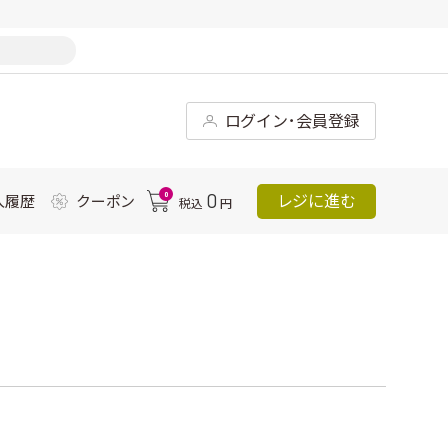
ログイン･会員登録
0
0
レジに進む
入履歴
クーポン
税込
円