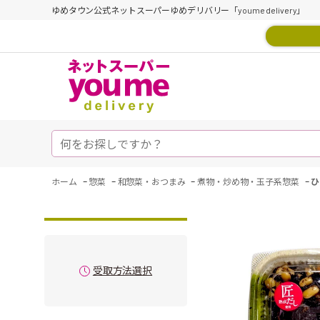
ゆめタウン公式ネットスーパーゆめデリバリー「youme delivery」
-
-
-
-
ホーム
惣菜
和惣菜・おつまみ
煮物・炒め物・玉子系惣菜
ひ
受取方法選択