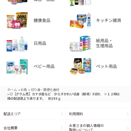
>
>
ホーム
お魚
切り身・簡便化食材
>
◎【グラム売】カナダ産など からすかれい切身（解凍）3切れ ※１２時以
降の配送便より承ります。 約255ｇ
配送エリア
利用規約
お客さまの個人情報の
会社概要
取扱いについて