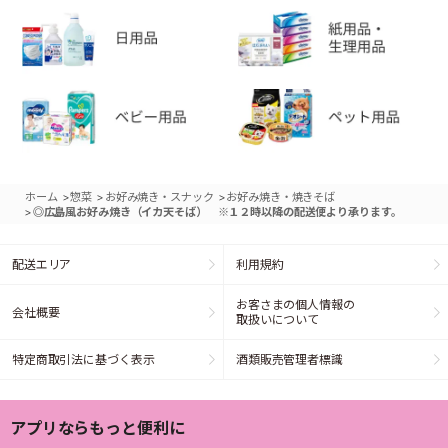
>
>
>
ホーム
惣菜
お好み焼き・スナック
お好み焼き・焼きそば
>
◎広島風お好み焼き（イカ天そば） ※１２時以降の配送便より承ります。
配送エリア
利用規約
お客さまの個人情報の
会社概要
取扱いについて
特定商取引法に基づく表示
酒類販売管理者標識
アプリならもっと便利に