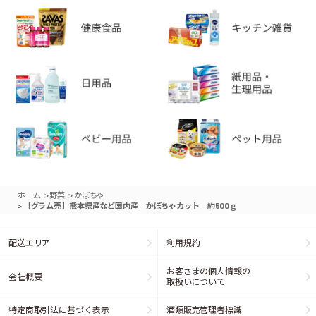
>
>
ホーム
野菜
かぼちゃ
>
【グラム売】熊本県産など国内産 かぼちゃカット 約500ｇ
配送エリア
利用規約
お客さまの個人情報の
会社概要
取扱いについて
特定商取引法に基づく表示
酒類販売管理者標識