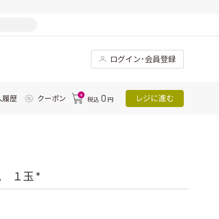
ログイン･会員登録
0
0
レジに進む
入履歴
クーポン
税込
円
 １玉 *