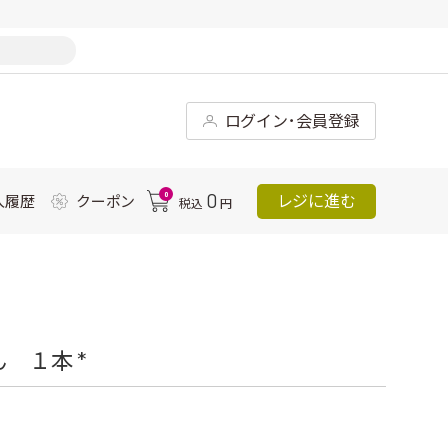
ログイン･会員登録
0
0
レジに進む
入履歴
クーポン
税込
円
 １本 *