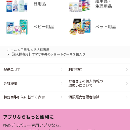
>
>
ホーム
日用品
法人様専用
>
【法人様専用】ヤマザキ苺のショートケーキ２個入り
配送エリア
利用規約
お客さまの個人情報の
会社概要
取扱いについて
特定商取引法に基づく表示
酒類販売管理者標識
アプリならもっと便利に
ゆめデリバリー専用アプリなら、