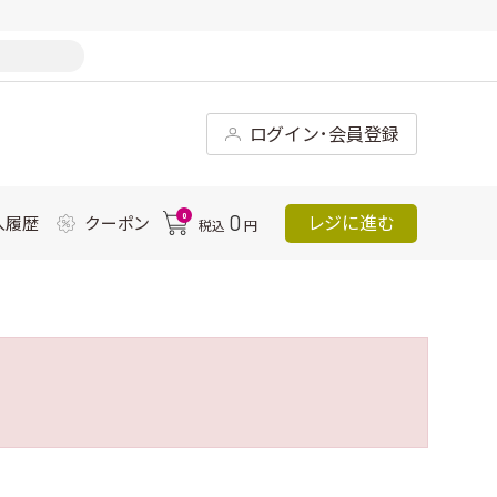
ログイン･会員登録
0
0
レジに進む
入履歴
クーポン
税込
円