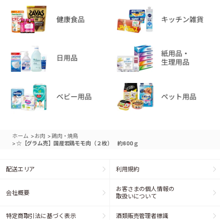
>
>
ホーム
お肉
鶏肉・焼鳥
>
☆【グラム売】国産若鶏モモ肉（２枚） 約600ｇ
配送エリア
利用規約
お客さまの個人情報の
会社概要
取扱いについて
特定商取引法に基づく表示
酒類販売管理者標識