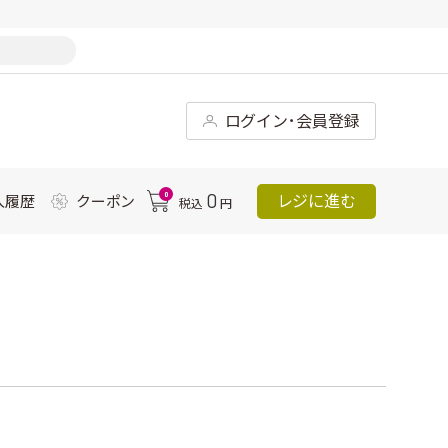
ログイン･会員登録
0
0
レジに進む
入履歴
クーポン
税込
円