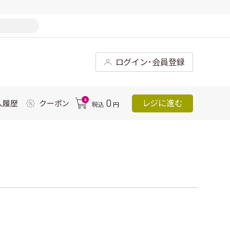
ログイン･会員登録
0
0
レジに進む
入履歴
クーポン
税込
円