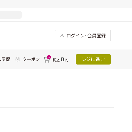
ログイン･会員登録
0
0
レジに進む
入履歴
クーポン
税込
円