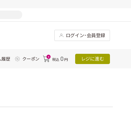
ログイン･会員登録
0
0
レジに進む
入履歴
クーポン
税込
円