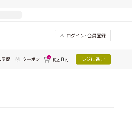
ログイン･会員登録
0
0
レジに進む
入履歴
クーポン
税込
円