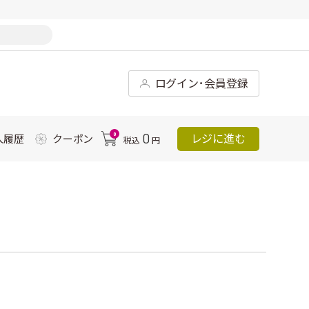
ログイン･会員登録
0
0
レジに進む
入履歴
クーポン
税込
円