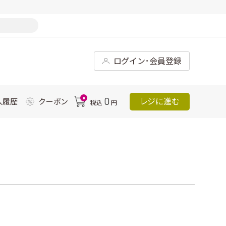
ログイン･会員登録
0
0
レジに進む
入履歴
クーポン
税込
円
）