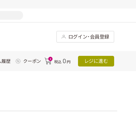
ログイン･会員登録
0
0
レジに進む
入履歴
クーポン
税込
円