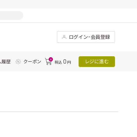
ログイン･会員登録
0
0
レジに進む
入履歴
クーポン
税込
円