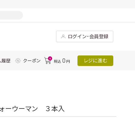
ログイン･会員登録
0
0
レジに進む
入履歴
クーポン
税込
円
フォーウーマン ３本入