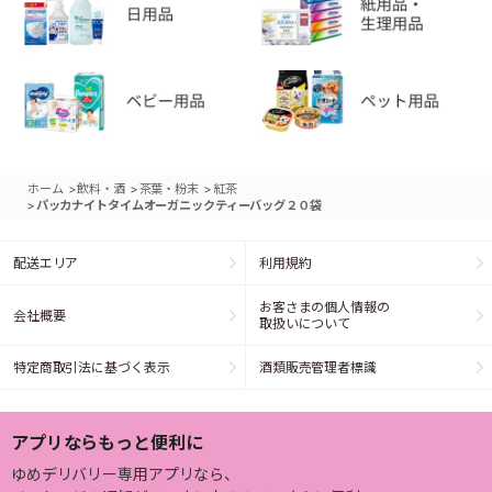
>
>
>
ホーム
飲料・酒
茶葉・粉末
紅茶
>
パッカナイトタイムオーガニックティーバッグ２０袋
配送エリア
利用規約
お客さまの個人情報の
会社概要
取扱いについて
特定商取引法に基づく表示
酒類販売管理者標識
アプリならもっと便利に
ゆめデリバリー専用アプリなら、