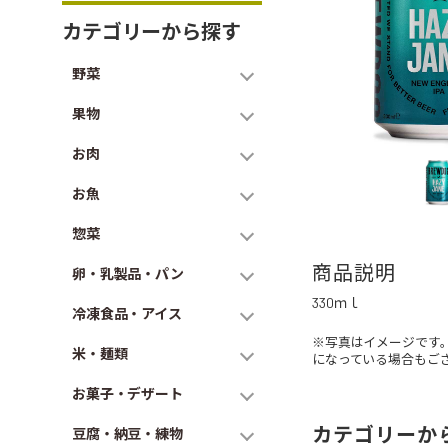
カテゴリーから探す
野菜
果物
お肉
お魚
惣菜
商品説明
卵・乳製品・パン
330ｍｌ
冷凍食品・アイス
※写真はイメージです
米・麺類
になっている場合もご
お菓子・デザート
カテゴリーか
豆腐・納豆・練物