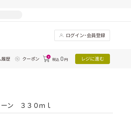
ログイン･会員登録
0
0
レジに進む
入履歴
クーポン
税込
円
ェーン ３３０ｍｌ