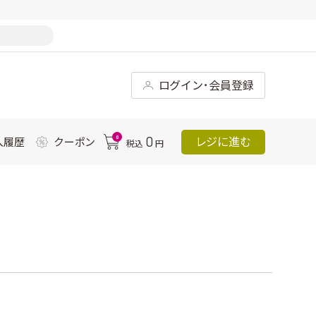
ログイン･会員登録
0
0
レジに進む
入履歴
クーポン
税込
円