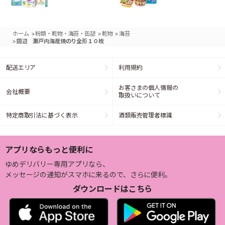
>
>
>
ホーム
粉類・乾物・海苔・缶詰
乾物
海苔
>
田辺 瀬戸内海産焼のり全形１０枚
配送エリア
利用規約
お客さまの個人情報の
会社概要
取扱いについて
特定商取引法に基づく表示
酒類販売管理者標識
アプリならもっと便利に
ゆめデリバリー専用アプリなら、
メッセージの通知がスマホに来るので、さらに便利。
ダウンロードはこちら