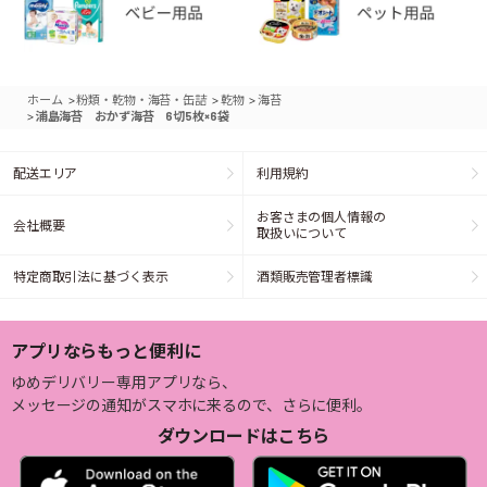
>
>
>
ホーム
粉類・乾物・海苔・缶詰
乾物
海苔
>
浦島海苔 おかず海苔 6切5枚×6袋
配送エリア
利用規約
お客さまの個人情報の
会社概要
取扱いについて
特定商取引法に基づく表示
酒類販売管理者標識
アプリならもっと便利に
ゆめデリバリー専用アプリなら、
メッセージの通知がスマホに来るので、さらに便利。
ダウンロードはこちら