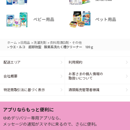
>
>
>
ホーム
日用品
洗濯洗剤
衣料用漂白剤・その他
>
ウエ・ルコ 超即効型 酸素系洗たく槽クリーナー 120ｇ
配送エリア
利用規約
お客さまの個人情報の
会社概要
取扱いについて
特定商取引法に基づく表示
酒類販売管理者標識
アプリならもっと便利に
ゆめデリバリー専用アプリなら、
メッセージの通知がスマホに来るので、さらに便利。