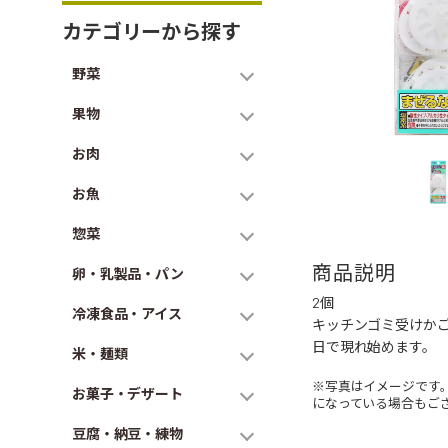
カテゴリーから探す
野菜
果物
お肉
お魚
惣菜
商品説明
卵・乳製品・パン
2個
冷凍食品・アイス
キッチンゴミ受けか
日で現れ始めます。
米・麺類
※写真はイメージです
お菓子・デザート
になっている場合もご
豆腐・納豆・練物