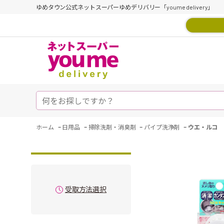
ゆめタウン公式ネットスーパーゆめデリバリー「youme delivery」
-
-
-
-
ホーム
日用品
掃除洗剤・消臭剤
パイプ洗浄剤
ウエ・ルコ 
受取方法選択