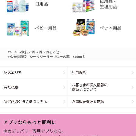
>
>
>
ホーム
飲料・酒
酒
酒その他
>
久米仙酒造 シークワーサーサワーの素 500ｍｌ
配送エリア
利用規約
お客さまの個人情報の
会社概要
取扱いについて
特定商取引法に基づく表示
酒類販売管理者標識
アプリならもっと便利に
ゆめデリバリー専用アプリなら、