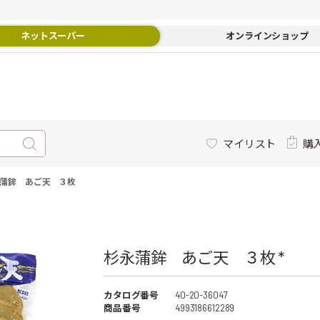
ネットスーパー
オンラインショップ
マイリスト
購
蒲鉾 あご天 ３枚
杉永蒲鉾 あご天 ３枚 *
カタログ番号
40-20-36047
商品番号
4993186612289