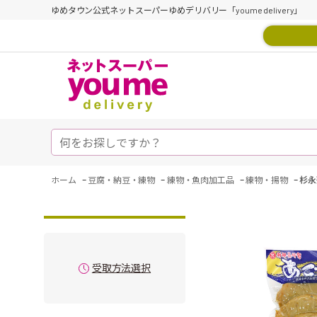
ゆめタウン公式ネットスーパーゆめデリバリー「youme delivery」
-
-
-
-
ホーム
豆腐・納豆・練物
練物・魚肉加工品
練物・揚物
杉永
受取方法選択