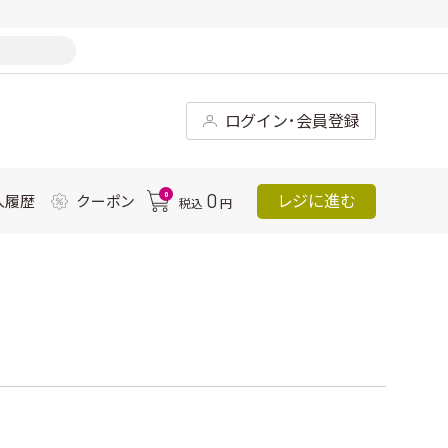
ログイン･会員登録
0
0
レジに進む
入履歴
クーポン
税込
円