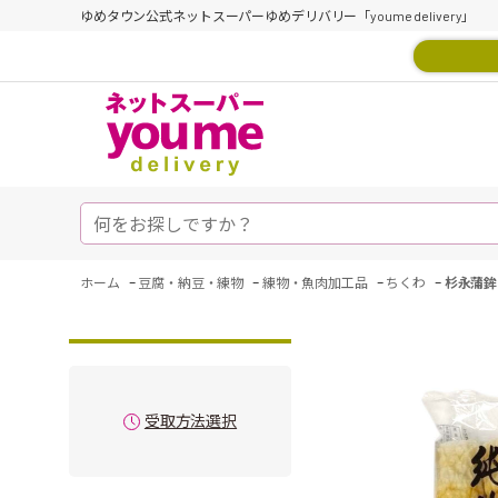
ゆめタウン公式ネットスーパーゆめデリバリー「youme delivery」
-
-
-
-
ホーム
豆腐・納豆・練物
練物・魚肉加工品
ちくわ
杉永蒲鉾
受取方法選択