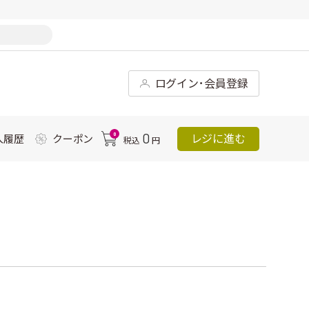
ログイン･会員登録
0
0
レジに進む
入履歴
クーポン
税込
円