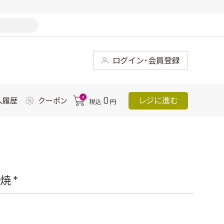
ログイン･会員登録
0
0
レジに進む
入履歴
クーポン
税込
円
 *